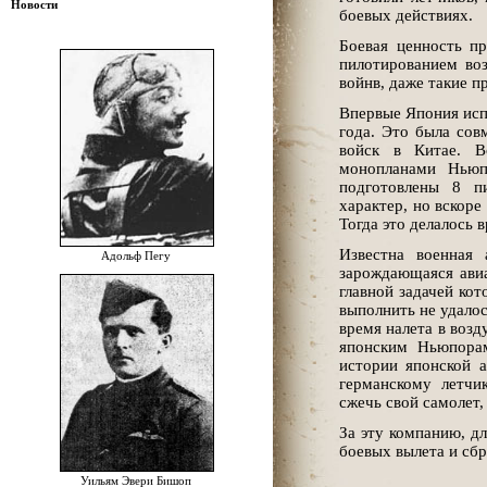
Новости
боевых действиях.
Боевая ценность п
пилотированием воз
войнв, даже такие п
Впервые Япония исп
года. Это была сов
войск в Китае. В
монопланами Ньюп
подготовлены 8 п
характер, но вскоре
Тогда это делалось 
Известна военная 
Адольф Пегу
зарождающаяся авиа
главной задачей кот
выполнить не удалос
время налета в возд
японским Ньюпора
истории японской 
германскому летчи
сжечь свой самолет,
За эту компанию, д
боевых вылета и сб
Уильям Эвери Бишоп