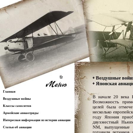
Воздушные вой
Японская авиаци
Главная
В начале 20 века 
Воздушные войны
Возможность прим
Классы самолетов
целей была отмече
несколько европейс
Армейские авиаотряды
году Япония прио
Интересная информация из истории авиации
двухместный Нью
NM, выпущенные 
Статьи об авиации
готовили летчиков,