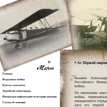
Ас Первой миро
Главная
Казаков Александ
Воздушные войны
Российского Импе
Классы самолетов
войны.
Армейские авиаотряды
По окончанию школ
войны. первонача
Интересная информация из истории авиации
авиационного отряда
Статьи об авиации
дата его первой 